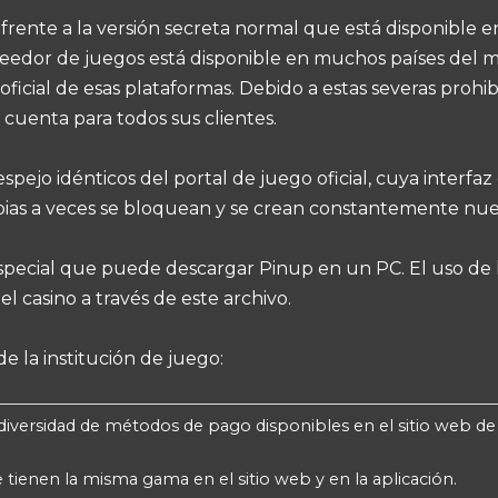
ón frente a la versión secreta normal que está disponibl
edor de juegos está disponible en muchos países del mu
 oficial de esas plataformas. Debido a estas severas proh
cuenta para todos sus clientes.
spejo idénticos del portal de juego oficial, cuya interfaz 
ias a veces se bloquean y se crean constantemente nueva
special que puede descargar Pinup en un PC. El uso de la
 casino a través de este archivo.
e la institución de juego:
la diversidad de métodos de pago disponibles en el sitio web d
 tienen la misma gama en el sitio web y en la aplicación.