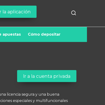
 la aplicación
e apuestas
Cómo depositar
Ir a la cuenta privada
una licencia segura y una buena
ciones especiales y multifuncionales