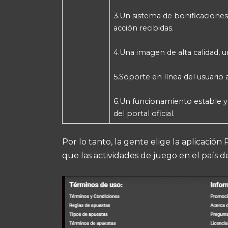
3.Un sistema de bonificaciones
acción recibidas.
4.Una imagen de alta calidad, 
5.Soporte en línea del usuario a
6.Un funcionamiento estable y u
del portal oficial.
Por lo tanto, la gente elige la aplicac
que las actividades de juego en el país de