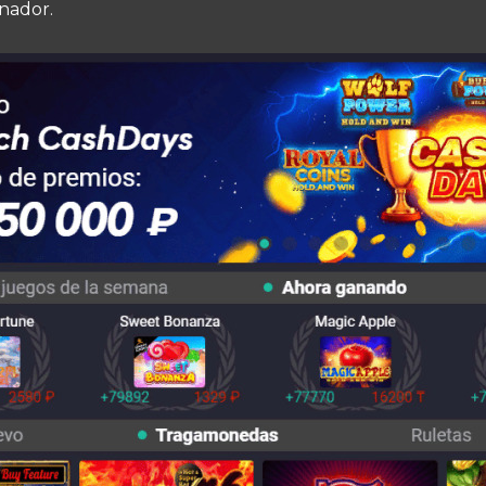
enador.