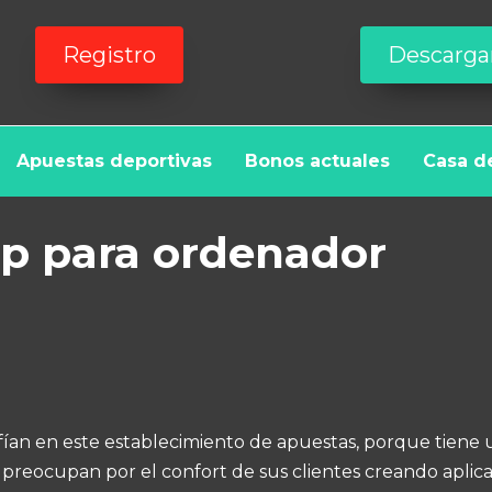
Registro
Descargar
Apuestas deportivas
Bonos actuales
Casa d
pp para ordenador
an en este establecimiento de apuestas, porque tiene 
preocupan por el confort de sus clientes creando aplica