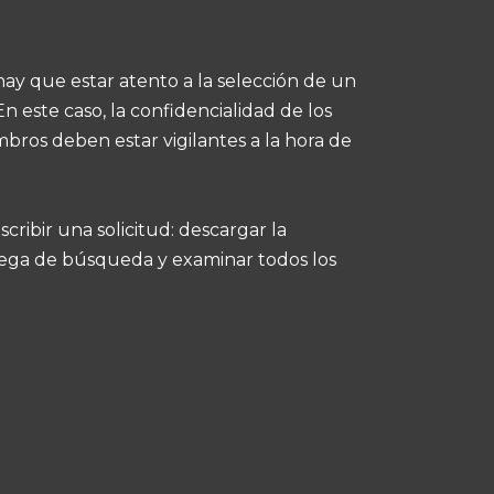
y que estar atento a la selección de un
n este caso, la confidencialidad de los
bros deben estar vigilantes a la hora de
ribir una solicitud: descargar la
ntrega de búsqueda y examinar todos los