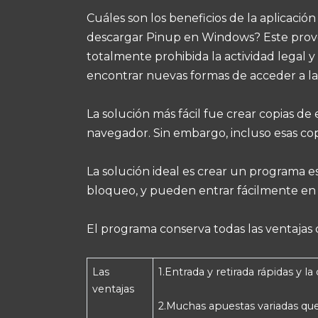
Cuáles son los beneficios de la aplicaci
descargar Pinup en Windows? Este prove
totalmente prohibida la actividad legal y
encontrar nuevas formas de acceder a la 
La solución más fácil fue crear copias de e
navegador. Sin embargo, incluso esas cop
La solución ideal es crear un programa e
bloqueo, y pueden entrar fácilmente en el
El programa conserva todas las ventajas d
Las
1.Entrada y retirada rápidas y 
ventajas
2.Muchas apuestas variadas que